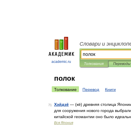
Словари и энциклоп
academic.ru
Толкования
Переводы
полок
Толкование
Перевод
Книги
Хэйдзё
— (кё) древняя столица Японии
71
для сооружения нового города выбрали 
китайской геомантии оно было идеальн
Вся Япония