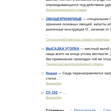
опрокидывающихся под действием уда
Энциклопедический словарь
ОВОЩЕХРАНИЛИЩЕ
— специальная по
77
хранения основных овощей: капусты ко
различные конструкции О., начиная о
…
Сельскохозяйственный словарь-справочник
ВЫСАДКА УГОЛКА
— местный выгиб у
78
чаще всего на конце уголка жесткости,
без применения прокладок той же толщ
Технический железнодорожный словарь
Нория
— Сюда перенаправляется запро
79
статья …
Википедия
СУ-152
— …
80
Википедия
Страницы
←
Предыдущая
Сле