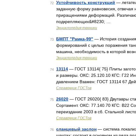
Устойчивость конструкций
— летател
72
заданную форму равновесия, отвечая 
приращениями деформаций. Различают
подкрепляющих&#8230; …
Энциклопедия техники
БМПТ "Рамка-99"
— История создани
73
формирований с целью поражения танк
машина, необходимость в которой воз
Энциклопедия техники
13114
— ГОСТ 13114{ 75} Плиты загото
74
и размеры. ОКС: 25.120.10 КГС: Г22 И
давлением Взамен: ГОСТ 13114 67 Дейс
Справочник ГОСТов
26020
— ГОСТ 26020{ 83} Двутавры ста
75
Сортамент. ОКС: 77.140.70 КГС: В22 С
переиздание 2003 в сб. Стальной лист
Справочник ГОСТов
сланцевый заслон
— система локализ
76
шахтах; состоит в основном из ряда по