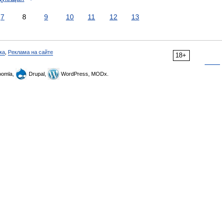
7
8
9
10
11
12
13
ка
,
Реклама на сайте
18+
omla,
Drupal,
WordPress, MODx.