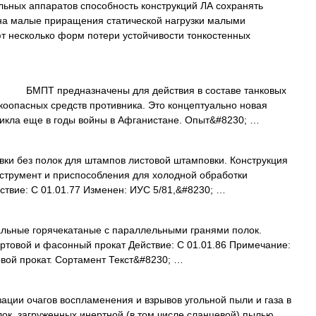
ьных аппаратов способность конструкций ЛА сохранять
на малые приращения статической нагрузки малыми
 несколько форм потери устойчивости тонкостенных
я БМПТ предназначены для действия в составе танковых
оопасных средств противника. Это концептуально новая
никла еще в годы войны в Афганистане. Опыт&#8230; …
вки без полок для штампов листовой штамповки. Конструкция
нструмент и приспособления для холодной обработки
твие: С 01.01.77 Изменен: ИУС 5/81,&#8230; …
льные горячекатаные с параллельными гранями полок.
ортовой и фасонный прокат Действие: С 01.01.86 Примечание:
овой прокат. Сортамент Текст&#8230; …
ации очагов воспламенения и взрывов угольной пыли и газа в
лок, загруженных инертной (в том числе сланцевой) пылью,