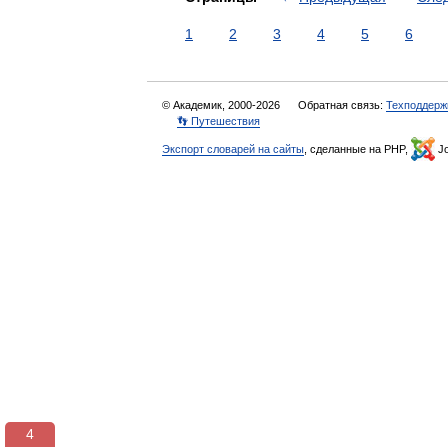
1
2
3
4
5
6
© Академик, 2000-2026
Обратная связь:
Техподдерж
👣 Путешествия
Экспорт словарей на сайты
, сделанные на PHP,
Jo
3