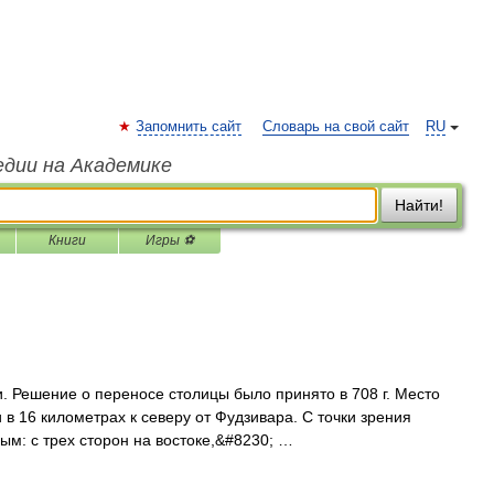
Запомнить сайт
Словарь на свой сайт
RU
едии на Академике
Найти!
Книги
Игры ⚽
. Решение о переносе столицы было принято в 708 г. Место
в 16 километрах к северу от Фудзивара. С точки зрения
ым: с трех сторон на востоке,&#8230; …