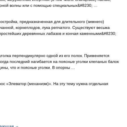
рной волны или с помощью специальных&#8230; …
стройка, предназначенная для длительного (зимнего)
чанной, корнеплодов, лука репчатого. Существуют весьма
т простейших деревянных лабазов и кончая каменными&#8230;
голка перпендикулярно одной из его полок. Применяется
 когда последний нагибается на поясные уголки клепаных балок
ины, что и поясные уголки. В опорны …
с «Элеватор (механизм)». На эту тему нужна отдельная
дующая
→